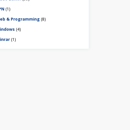
PN
(1)
eb & Programming
(8)
indows
(4)
inrar
(1)