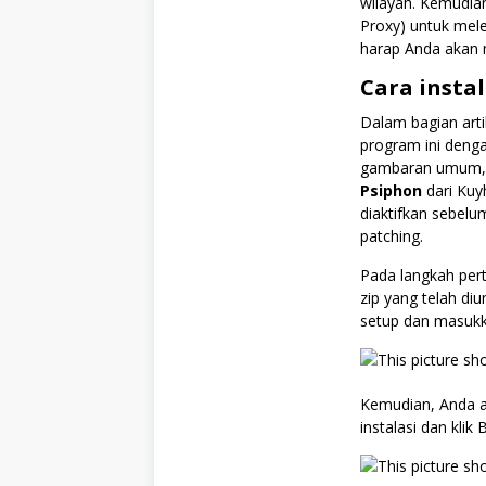
wilayah. Kemudian
Proxy) untuk mele
harap Anda akan m
Cara instal
Dalam bagian arti
program ini denga
gambaran umum, fi
Psiphon
dari Kuy
diaktifkan sebelu
patching.
Pada langkah per
zip yang telah d
setup dan masukkan
Kemudian, Anda ak
instalasi dan klik 