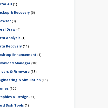
utoCAD
(1)
ackup & Recovery
(6)
rowser
(3)
orel Draw
(4)
ata Analysis
(1)
ata Recovery
(11)
esktop Enhancement
(1)
ownload Manager
(18)
rivers & Firmware
(13)
ngineering & Simulation
(16)
ames
(105)
raphics & Design
(31)
ard Disk Tools
(1)