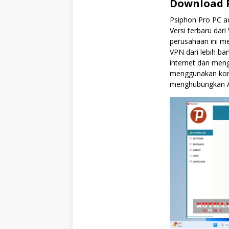
Download P
Psiphon Pro PC a
Versi terbaru dari 
perusahaan ini me
VPN dari lebih ba
internet dan meng
menggunakan kom
menghubungkan And