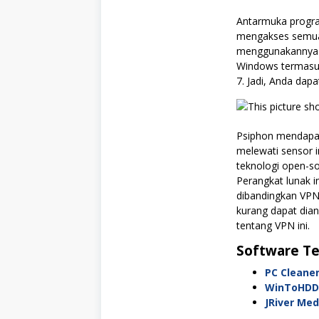
Antarmuka progra
mengakses semua 
menggunakannya 
Windows termasu
7. Jadi, Anda dap
Psiphon mendapat
melewati sensor 
teknologi open-so
Perangkat lunak i
dibandingkan VPN
kurang dapat dia
tentang VPN ini.
Software Te
PC Cleane
WinToHDD
JRiver Me