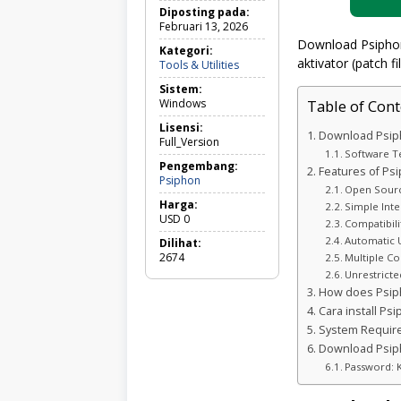
Diposting pada:
Februari 13, 2026
Download Psiphon
Kategori:
aktivator (patch 
Tools
Tools & Utilities
&
Sistem:
Utilities
Windows
Table of Cont
Lisensi:
Download Psiph
Full_Version
Software Te
Pengembang:
Features of Ps
Psiphon
Open Sour
Harga:
Simple Inte
USD
0
Compatibili
Automatic 
Dilihat:
2674
Multiple C
Unrestricte
How does Psip
Cara install Ps
System Requir
Download Psiph
Password: 