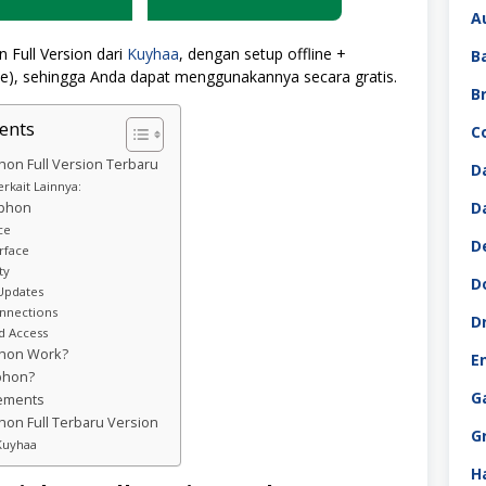
A
 Full Version dari
Kuyhaa
, dengan setup offline +
B
file), sehingga Anda dapat menggunakannya secara gratis.
B
ents
C
on Full Version Terbaru
D
rkait Lainnya:
D
iphon
ce
D
rface
ty
D
Updates
onnections
D
d Access
hon Work?
E
iphon?
G
ements
on Full Terbaru Version
G
Kuyhaa
H