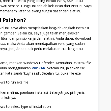
, memilih teknik yang paling efektif (VPN, SSH, atau
wati sensor. Fungsi ini adalah kekuatan dari VPN ini. Saya
emahami latar belakang fungsi dasar dari alat ini.
l Psiphon?
kel ini, saya akan menjelaskan langkah-langkah instalasi
n gambar. Selain itu, saya juga telah menjelaskan
tur, dan prinsip kerja dari alat ini. Anda dapat download
haa, maka Anda akan mendapatkan versi yang sudah
mnya. Jadi, Anda tidak perlu melakukan cracking atau
tama, matikan Windows Defender. Kemudian, ekstrak file
iunduh menggunakan
WinRAR
. Setelah itu, jalankan file
 kata sandi “kuyhaa.id”. Setelah itu, buka file exe.
an melihat panduan instalasi. Selanjutnya, pilih jenis
Berikutnya.