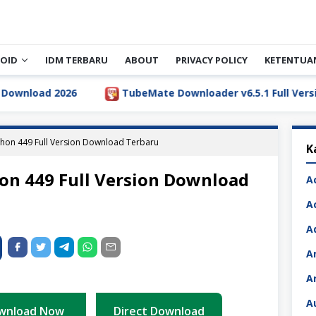
OID
IDM TERBARU
ABOUT
PRIVACY POLICY
KETENTUA
026
TubeMate Downloader v6.5.1 Full Version Downloa
phon 449 Full Version Download Terbaru
K
on 449 Full Version Download
A
A
A
A
A
A
wnload Now
Direct Download