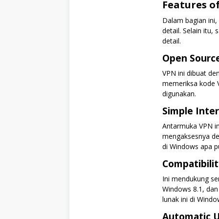
Features o
Dalam bagian ini,
detail. Selain it
detail.
Open Sourc
VPN ini dibuat de
memeriksa kode VP
digunakan.
Simple Inte
Antarmuka VPN in
mengaksesnya den
di Windows apa p
Compatibili
Ini mendukung s
Windows 8.1, dan
lunak ini di Wind
Automatic 