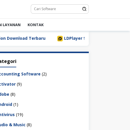
N LAYANAN
KONTAK
d Terbaru
LDPlayer 9.5.32.0 Full Download Terbaru [202
ategori
ccounting Software
(2)
ctivator
(9)
dobe
(8)
ndroid
(1)
ntivirus
(19)
udio & Music
(8)