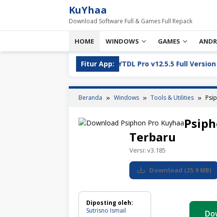
Loncat
KuYhaa
ke
Download Software Full & Games Full Repack
konten
HOME
WINDOWS
GAMES
ANDR
oad
YT Greek YTDL Pro v12.5.5 Full Version Download 2
Fitur App:
Beranda
Windows
Tools & Utilities
Psi
Psiph
Terbaru
Versi:
v3.185
Download
(
25.9 MB
)
Diposting oleh:
Sutrisno Ismail
Do