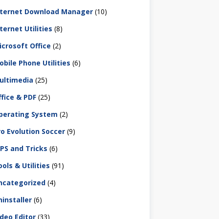
nternet Download Manager
(10)
ternet Utilities
(8)
icrosoft Office
(2)
obile Phone Utilities
(6)
ultimedia
(25)
ffice & PDF
(25)
perating System
(2)
ro Evolution Soccer
(9)
IPS and Tricks
(6)
ols & Utilities
(91)
ncategorized
(4)
ninstaller
(6)
ideo Editor
(33)