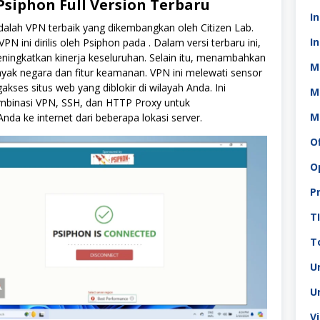
siphon Full Version Terbaru
I
dalah VPN terbaik yang dikembangkan oleh Citizen Lab.
In
VPN ini dirilis oleh Psiphon pada . Dalam versi terbaru ini,
ningkatkan kinerja keseluruhan. Selain itu, menambahkan
M
nyak negara dan fitur keamanan. VPN ini melewati sensor
akses situs web yang diblokir di wilayah Anda. Ini
M
binasi VPN, SSH, dan HTTP Proxy untuk
M
a ke internet dari beberapa lokasi server.
O
O
P
T
To
U
U
V