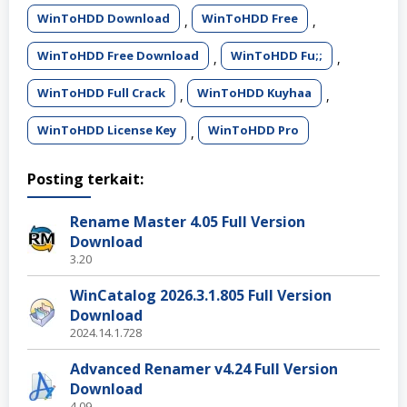
WinToHDD Download
WinToHDD Free
,
,
WinToHDD Free Download
WinToHDD Fu;;
,
,
WinToHDD Full Crack
WinToHDD Kuyhaa
,
,
WinToHDD License Key
WinToHDD Pro
,
Posting terkait:
Rename Master 4.05 Full Version
Download
3.20
WinCatalog 2026.3.1.805 Full Version
Download
2024.14.1.728
Advanced Renamer v4.24 Full Version
Download
4.09