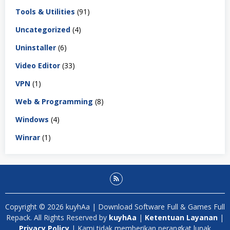
Tools & Utilities
(91)
Uncategorized
(4)
Uninstaller
(6)
Video Editor
(33)
VPN
(1)
Web & Programming
(8)
Windows
(4)
Winrar
(1)
Copyright © 2026 kuyhAa | Download Software Full & Games Full
Repack. All Rights Reserved by
kuyhAa
|
Ketentuan Layanan
|
Privacy Policy
| Kami tidak memberikan perangkat lunak