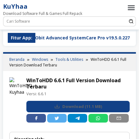
Loncat
KuYhaa
ke
Download Software Full & Games Full Repack
konten
IObit Advanced SystemCare Pro v19.5.0.227 Full Version 
Fitur App:
Beranda
Windows
Tools & Utilities
WinToHDD 6.6.1 Full
Version Download Terbaru
WinToHDD 6.6.1 Full Version Download
Terbaru
Versi:
6.6.1
Download
(
11.1 MB
)