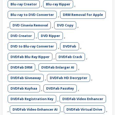
Blu-ray Creator
Blu-ray Ripper
,
,
Blu-ray to DVD Converter
DRM Removal for Apple
,
DVD Cinavia Removal
DVD Copy
,
,
,
DVD Creator
DVD Ripper
,
,
DVD to Blu-ray Converter
DVDFab
,
,
DVDFab Blu-Ray Ripper
DVDFab Crack
,
,
DVDFab DRM
DVDFab Enlarger AI
,
,
DVDFab Giveaway
DVDFab HD Decrypter
,
,
DVDFab Kuyhaa
DVDFab PassKey
,
,
DVDFab Registration Key
DVDFab Video Enhancer
,
DVDFab Video Enhancer AI
DVDFab Virtual Drive
,
,
,