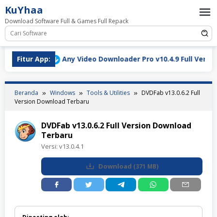
Loncat
KuYhaa
ke
Download Software Full & Games Full Repack
konten
Fitur App:
Any Video Downloader Pro v10.4.9 Full Version Downlo
Beranda
Windows
Tools & Utilities
DVDFab v13.0.6.2 Full
Version Download Terbaru
DVDFab v13.0.6.2 Full Version Download
Terbaru
Versi:
v13.0.4.1
Download
(
371 MB
)