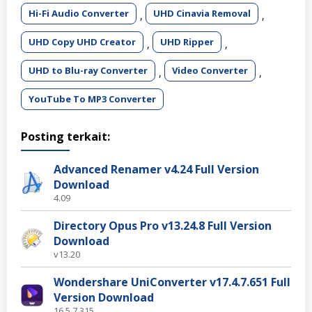
Hi-Fi Audio Converter
UHD Cinavia Removal
,
,
UHD Copy UHD Creator
UHD Ripper
,
,
UHD to Blu-ray Converter
Video Converter
,
,
YouTube To MP3 Converter
Posting terkait:
Advanced Renamer v4.24 Full Version
Download
4.09
Directory Opus Pro v13.24.8 Full Version
Download
v13.20
Wondershare UniConverter v17.4.7.651 Full
Version Download
16.5.7.315