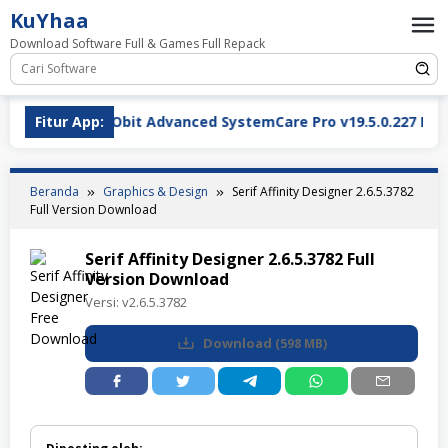
Loncat
KuYhaa
ke
Download Software Full & Games Full Repack
konten
Fitur App:
IObit Advanced SystemCare Pro v19.5.0.227 Full Version
Beranda
Graphics & Design
Serif Affinity Designer 2.6.5.3782
Full Version Download
Serif Affinity Designer 2.6.5.3782 Full
Version Download
Versi:
v2.6.5.3782
Download
(
598 MB
)