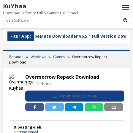
Loncat
KuYhaa
ke
Download Software Full & Games Full Repack
konten
Fitur App:
TubeMate Downloader v6.5.1 Full Version Download Te
Beranda
Windows
Games
Overmorrow Repack
Download
Overmorrow Repack Download
Versi:
Terbaru
Download
(
2.31 GB
)
Diposting oleh:
Sutrisno Ismail