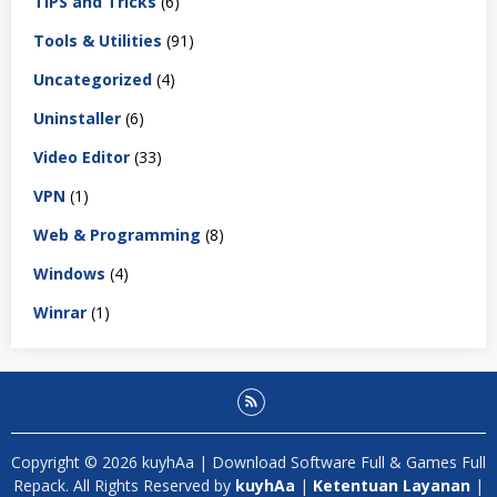
TIPS and Tricks
(6)
Tools & Utilities
(91)
Uncategorized
(4)
Uninstaller
(6)
Video Editor
(33)
VPN
(1)
Web & Programming
(8)
Windows
(4)
Winrar
(1)
Copyright © 2026 kuyhAa | Download Software Full & Games Full
Repack. All Rights Reserved by
kuyhAa
|
Ketentuan Layanan
|