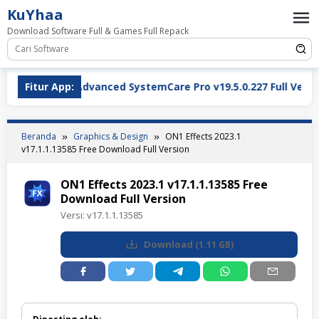
Loncat
KuYhaa
ke
Download Software Full & Games Full Repack
konten
dvanced SystemCare Pro v19.5.0.227 Full Version Download
Fitur App:
Beranda
Graphics & Design
ON1 Effects 2023.1
v17.1.1.13585 Free Download Full Version
ON1 Effects 2023.1 v17.1.1.13585 Free
Download Full Version
Versi:
v17.1.1.13585
Download
(
1.11 GB
)