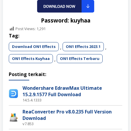
Password: kuyhaa
Post Views:
1,291
Tag:
Download ON1 Effects
ON1 Effects 2023.1
,
,
ON1 Effects Kuyhaa
ON1 Effects Terbaru
,
Posting terkait:
Wondershare EdrawMax Ultimate
15.2.9.1577 Full Download
14.5.4.1333
ReaConverter Pro v8.0.235 Full Version
Download
v7.853