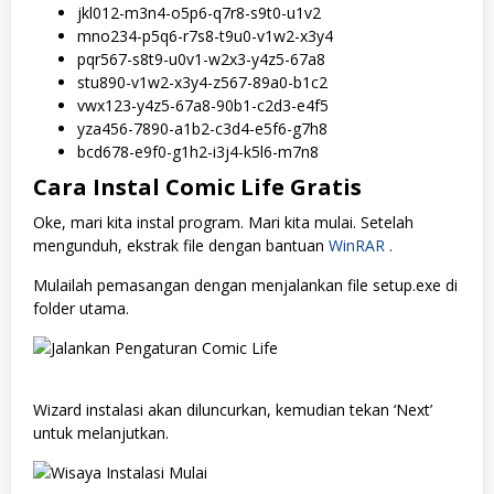
jkl012-m3n4-o5p6-q7r8-s9t0-u1v2
mno234-p5q6-r7s8-t9u0-v1w2-x3y4
pqr567-s8t9-u0v1-w2x3-y4z5-67a8
stu890-v1w2-x3y4-z567-89a0-b1c2
vwx123-y4z5-67a8-90b1-c2d3-e4f5
yza456-7890-a1b2-c3d4-e5f6-g7h8
bcd678-e9f0-g1h2-i3j4-k5l6-m7n8
Cara Instal Comic Life Gratis
Oke, mari kita instal program. Mari kita mulai. Setelah
mengunduh, ekstrak file dengan bantuan
WinRAR
.
Mulailah pemasangan dengan menjalankan file setup.exe di
folder utama.
Wizard instalasi akan diluncurkan, kemudian tekan ‘Next’
untuk melanjutkan.