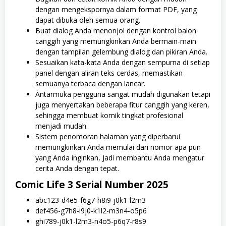
dengan mengekspornya dalam format PDF, yang
dapat dibuka oleh semua orang.
Buat dialog Anda menonjol dengan kontrol balon
canggih yang memungkinkan Anda bermain-main
dengan tampilan gelembung dialog dan pikiran Anda.
Sesuaikan kata-kata Anda dengan sempurna di setiap
panel dengan aliran teks cerdas, memastikan
semuanya terbaca dengan lancar.
Antarmuka pengguna sangat mudah digunakan tetapi
juga menyertakan beberapa fitur canggih yang keren,
sehingga membuat komik tingkat profesional
menjadi mudah.
Sistem penomoran halaman yang diperbarui
memungkinkan Anda memulai dari nomor apa pun
yang Anda inginkan, Jadi membantu Anda mengatur
cerita Anda dengan tepat.
Comic Life 3 Serial Number 2025
abc123-d4e5-f6g7-h8i9-j0k1-l2m3
def456-g7h8-i9j0-k1l2-m3n4-o5p6
ghi789-j0k1-l2m3-n4o5-p6q7-r8s9