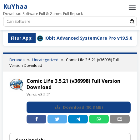
Loncat
KuYhaa
ke
Download Software Full & Games Full Repack
konten
load
Fitur App:
IObit Advanced SystemCare Pro v19.5.0.227 Full V
Beranda
Uncategorized
Comic Life 3.5.21 (v36998) Full
Version Download
Comic Life 3.5.21 (v36998) Full Version
Download
Versi:
v3.5.21
Download
(
80.8 MB
)