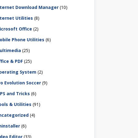
nternet Download Manager
(10)
ternet Utilities
(8)
icrosoft Office
(2)
obile Phone Utilities
(6)
ultimedia
(25)
ffice & PDF
(25)
perating System
(2)
ro Evolution Soccer
(9)
IPS and Tricks
(6)
ols & Utilities
(91)
ncategorized
(4)
ninstaller
(6)
ideo Editor
(33)