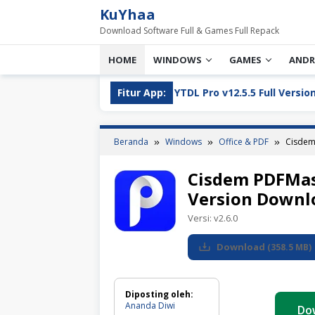
Loncat
KuYhaa
ke
Download Software Full & Games Full Repack
konten
HOME
WINDOWS
GAMES
ANDR
YT Greek YTDL Pro v12.5.5 Full Version Download 2026
Fitur App:
Beranda
Windows
Office & PDF
Cisdem
Cisdem PDFMast
Version Downl
Versi:
v2.6.0
Download
(
358.5 MB
)
Diposting oleh:
Ananda Diwi
Do