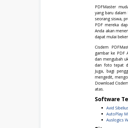
PDFMaster muda
yang baru dalam 
seorang siswa, pr
PDF mereka dapa
Anda akan menem
dapat mulai beker
Cisdem PDFMas
gambar ke PDF A
dan mengubah uku
dan foto tepat
Juga, bagi peng
mengedit, mengo
Download Cisdem 
atas.
Software Te
Avid Sibeli
AutoPlay Me
Auslogics 