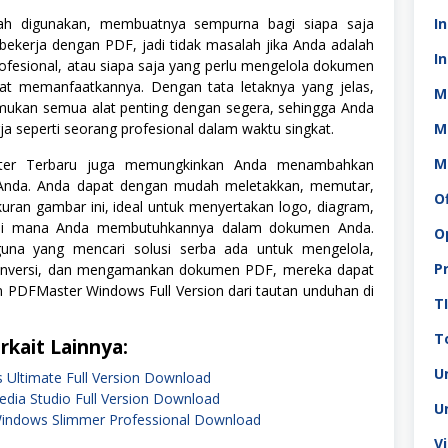
h digunakan, membuatnya sempurna bagi siapa saja
I
bekerja dengan PDF, jadi tidak masalah jika Anda adalah
In
ofesional, atau siapa saja yang perlu mengelola dokumen
t memanfaatkannya. Dengan tata letaknya yang jelas,
M
ukan semua alat penting dengan segera, sehingga Anda
ja seperti seorang profesional dalam waktu singkat.
M
M
ter Terbaru juga memungkinkan Anda menambahkan
nda. Anda dapat dengan mudah meletakkan, memutar,
O
ran gambar ini, ideal untuk menyertakan logo, diagram,
 di mana Anda membutuhkannya dalam dokumen Anda.
O
guna yang mencari solusi serba ada untuk mengelola,
P
nversi, dan mengamankan dokumen PDF, mereka dapat
PDFMaster Windows Full Version dari tautan unduhan di
T
To
rkait Lainnya:
U
us Ultimate Full Version Download
dia Studio Full Version Download
U
Windows Slimmer Professional Download
V