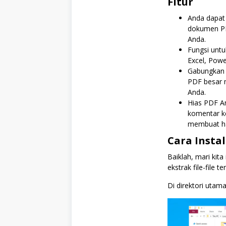
Fitur
Anda dapat 
dokumen PD
Anda.
Fungsi untu
Excel, Powe
Gabungkan b
PDF besar m
Anda.
Hias PDF A
komentar ke
membuat hal
Cara Insta
Baiklah, mari kita
ekstrak file-file
Di direktori utama