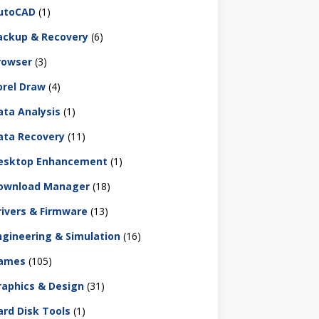
utoCAD
(1)
ackup & Recovery
(6)
rowser
(3)
orel Draw
(4)
ata Analysis
(1)
ata Recovery
(11)
esktop Enhancement
(1)
ownload Manager
(18)
rivers & Firmware
(13)
ngineering & Simulation
(16)
ames
(105)
raphics & Design
(31)
ard Disk Tools
(1)