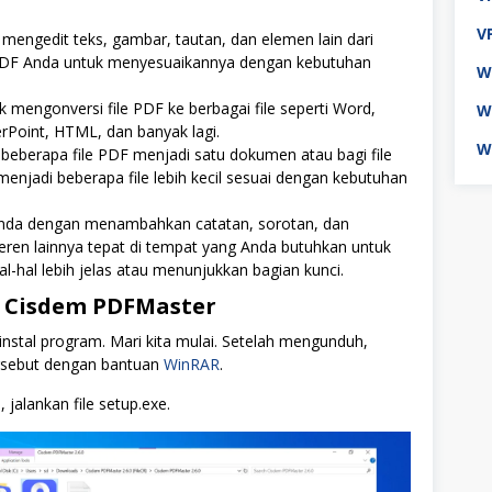
V
mengedit teks, gambar, tautan, dan elemen lain dari
F Anda untuk menyesuaikannya dengan kebutuhan
W
k mengonversi file PDF ke berbagai file seperti Word,
W
rPoint, HTML, dan banyak lagi.
W
eberapa file PDF menjadi satu dokumen atau bagi file
enjadi beberapa file lebih kecil sesuai dengan kebutuhan
nda dengan menambahkan catatan, sorotan, dan
ren lainnya tepat di tempat yang Anda butuhkan untuk
-hal lebih jelas atau menunjukkan bagian kunci.
l Cisdem PDFMaster
 instal program. Mari kita mulai. Setelah mengunduh,
 tersebut dengan bantuan
WinRAR
.
, jalankan file setup.exe.