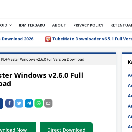
OID
IDM TERBARU
ABOUT
PRIVACY POLICY
KETENTUA
TubeMate Downloader v6.5.1 Full Version Download Ter
 PDFMaster Windows v2.6.0 Full Version Download
K
er Windows v2.6.0 Full
A
oad
A
A
A
A
A
wnload Now
Direct Download