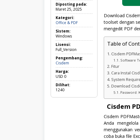
Diposting pada:
Maret 25, 2025
Download Cisdem 
Kategori:
toolset dengan set
Office
Office & PDF
&
mengedit PDF den
Sistem:
PDF
Windows
Table of Cont
Lisensi:
Full_Version
Cisdem PDFMas
Pengembang:
Software Te
Cisdem
Fitur
Harga:
Cara Instal Ci
USD
0
System Requir
Dilihat:
Download Cisd
1240
Password: 
Cisdem PD
Cisdem PDFMaster
Anda mengelola
menggunakan vers
coba buka file Exc