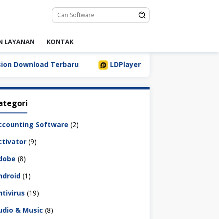
N LAYANAN
KONTAK
baru
LDPlayer 9.5.32.0 Full Download Terbaru [2026]
ategori
ccounting Software
(2)
ctivator
(9)
dobe
(8)
ndroid
(1)
ntivirus
(19)
udio & Music
(8)