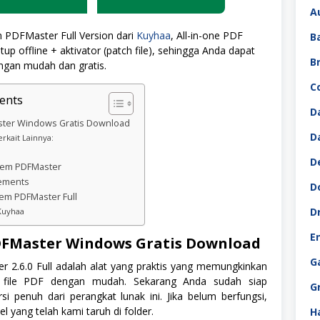
A
PDFMaster Full Version dari
Kuyhaa
, All-in-one PDF
B
up offline + aktivator (patch file), sehingga Anda dapat
B
gan mudah dan gratis.
C
ents
D
ter Windows Gratis Download
D
rkait Lainnya:
D
sdem PDFMaster
ements
D
em PDFMaster Full
D
Kuyhaa
E
FMaster Windows Gratis Download
G
 2.6.0 Full adalah alat yang praktis yang memungkinkan
 file PDF dengan mudah. Sekarang Anda sudah siap
G
i penuh dari perangkat lunak ini. Jika belum berfungsi,
el yang telah kami taruh di folder.
H