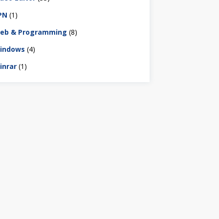
PN
(1)
eb & Programming
(8)
indows
(4)
inrar
(1)