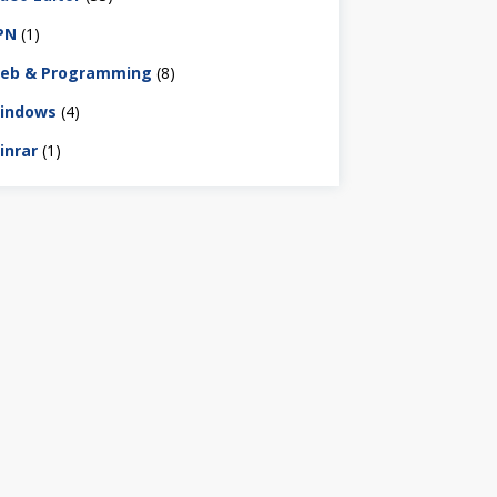
PN
(1)
eb & Programming
(8)
indows
(4)
inrar
(1)