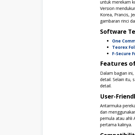
untuk merekam kul
Version mendukung
Korea, Prancis, 
gambaran rinci dar
Software Te
One Comm
Teorex Fo
F-Secure 
Features o
Dalam bagian ini,
detail. Selain it
detail.
User-Friend
Antarmuka perek
dan menggunakan 
pemula atau ahl
pertama kalinya.