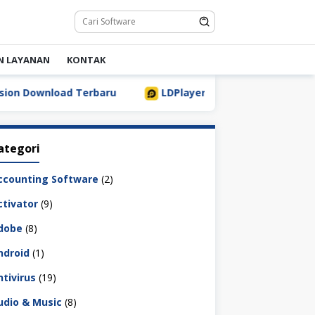
N LAYANAN
KONTAK
erbaru
LDPlayer 9.5.32.0 Full Download Terbaru [2026]
ategori
ccounting Software
(2)
ctivator
(9)
dobe
(8)
ndroid
(1)
ntivirus
(19)
udio & Music
(8)