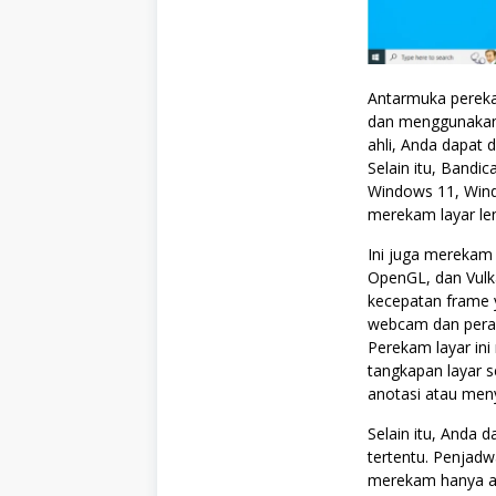
Antarmuka perek
dan menggunakan 
ahli, Anda dapat
Selain itu, Band
Windows 11, Wind
merekam layar len
Ini juga merekam
OpenGL, dan Vul
kecepatan frame 
webcam dan perang
Perekam layar in
tangkapan layar s
anotasi atau meny
Selain itu, Anda
tertentu. Penjadw
merekam hanya aud