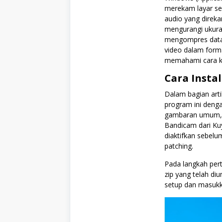
merekam layar se
audio yang direk
mengurangi ukuran
mengompres data 
video dalam form
memahami cara ker
Cara Insta
Dalam bagian arti
program ini denga
gambaran umum, fi
Bandicam dari Ku
diaktifkan sebelu
patching.
Pada langkah per
zip yang telah d
setup dan masukka