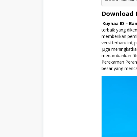
Download B
Kuyhaa ID – Ba
terbaik yang dike
memberikan pembar
versi terbaru ini,
juga meningkatka
menambahkan fit
Perekaman Perang
besar yang menca