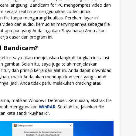
cara langsung. Bandicam for PC mengompres video dan
am secara real time menggunakan codec untuk
 file tanpa mengurangi kualitas. Perekam layar ini
video dan audio, kemudian menyimpannya sebagai file
at apa pun yang Anda inginkan. Saya harap Anda akan
ja dasar dari program ini.
ll Bandicam?
kel ini, saya akan menjelaskan langkah-langkah instalasi
n gambar. Selain itu, saya juga telah menjelaskan
tur, dan prinsip kerja dari alat ini. Anda dapat download
yhaa, maka Anda akan mendapatkan versi yang sudah
mnya. Jadi, Anda tidak perlu melakukan cracking atau
tama, matikan Windows Defender. Kemudian, ekstrak file
iunduh menggunakan
WinRAR
. Setelah itu, jalankan file
n kata sandi “kuyhaa.id”.