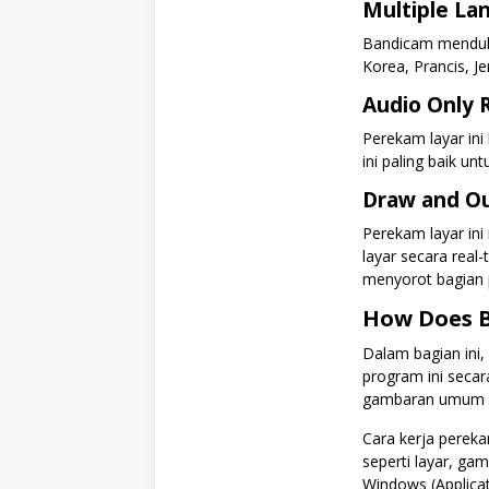
Multiple La
Bandicam menduku
Korea, Prancis, J
Audio Only 
Perekam layar ini
ini paling baik u
Draw and Ou
Perekam layar in
layar secara real
menyorot bagian 
How Does 
Dalam bagian ini,
program ini secara
gambaran umum dan
Cara kerja pereka
seperti layar, ga
Windows (Applica