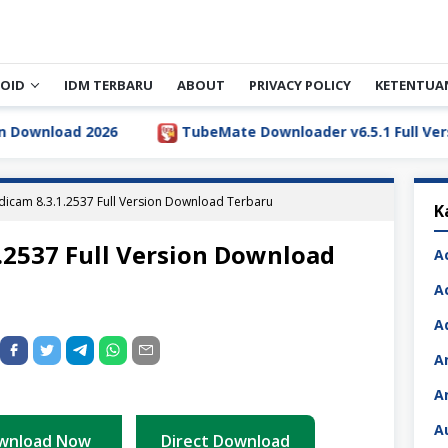
OID
IDM TERBARU
ABOUT
PRIVACY POLICY
KETENTUA
TubeMate Downloader v6.5.1 Full Version Download T
dicam 8.3.1.2537 Full Version Download Terbaru
K
.2537 Full Version Download
A
A
A
A
A
A
wnload Now
Direct Download