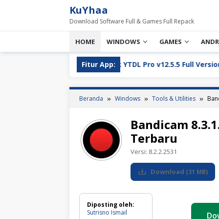
Loncat
KuYhaa
ke
Download Software Full & Games Full Repack
konten
HOME
WINDOWS
GAMES
ANDR
YT Greek YTDL Pro v12.5.5 Full Version Download 2026
Fitur App:
Beranda
Windows
Tools & Utilities
Ban
Bandicam 8.3.1
Terbaru
Versi:
8.2.2.2531
Download
(
31 MB
)
Diposting oleh:
Sutrisno Ismail
Do