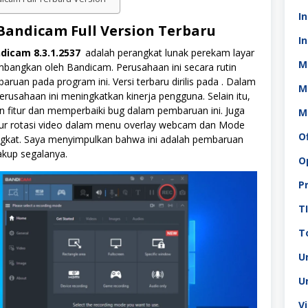
I
andicam Full Version Terbaru
In
ndicam 8.3.1.2537
adalah perangkat lunak perekam layar
M
mbangkan oleh Bandicam. Perusahaan ini secara rutin
uan pada program ini. Versi terbaru dirilis pada . Dalam
M
 perusahaan ini meningkatkan kinerja pengguna. Selain itu,
n fitur dan memperbaiki bug dalam pembaruan ini. Juga
M
ur rotasi video dalam menu overlay webcam dan Mode
O
kat. Saya menyimpulkan bahwa ini adalah pembaruan
kup segalanya.
O
P
T
To
U
U
V