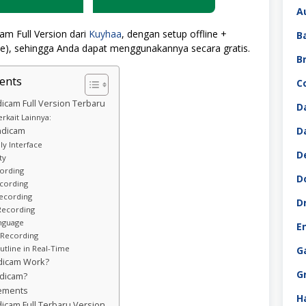
A
m Full Version dari
Kuyhaa
, dengan setup offline +
B
file), sehingga Anda dapat menggunakannya secara gratis.
B
ents
C
cam Full Version Terbaru
D
rkait Lainnya:
D
ndicam
ly Interface
D
ty
ording
D
cording
ecording
D
Recording
anguage
E
 Recording
tline in Real-Time
G
dicam Work?
G
ndicam?
ements
H
cam Full Terbaru Version