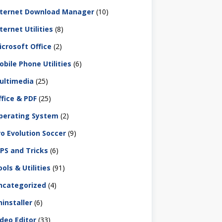
nternet Download Manager
(10)
ternet Utilities
(8)
icrosoft Office
(2)
obile Phone Utilities
(6)
ultimedia
(25)
ffice & PDF
(25)
perating System
(2)
ro Evolution Soccer
(9)
IPS and Tricks
(6)
ols & Utilities
(91)
ncategorized
(4)
ninstaller
(6)
ideo Editor
(33)