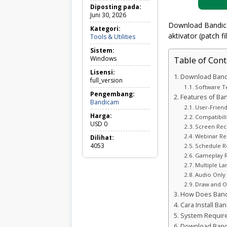
Diposting pada:
Juni 30, 2026
Download Bandica
Kategori:
aktivator (patch 
Tools
Tools & Utilities
&
Sistem:
Utilities
Windows
Table of Cont
Lisensi:
Download Bandi
full_version
Software Te
Pengembang:
Features of Ba
Bandicam
User-Friend
Harga:
Compatibili
USD
0
Screen Rec
Webinar Re
Dilihat:
4053
Schedule R
Gameplay 
Multiple L
Audio Only
Draw and Ou
How Does Ban
Cara Install Ba
System Requir
Download Bandi