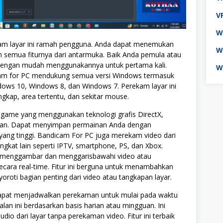
V
W
am layar ini ramah pengguna. Anda dapat menemukan
W
semua fiturnya dari antarmuka. Baik Anda pemula atau
 dengan mudah menggunakannya untuk pertama kali.
W
icam for PC mendukung semua versi Windows termasuk
ows 10, Windows 8, dan Windows 7. Perekam layar ini
gkap, area tertentu, dan sekitar mouse.
 game yang menggunakan teknologi grafis DirectX,
kan. Dapat menyimpan permainan Anda dengan
yang tinggi. Bandicam For PC juga merekam video dari
kat lain seperti IPTV, smartphone, PS, dan Xbox.
i menggambar dan menggarisbawahi video atau
ecara real-time. Fitur ini berguna untuk menambahkan
oroti bagian penting dari video atau tangkapan layar.
 dapat menjadwalkan perekaman untuk mulai pada waktu
alan ini berdasarkan basis harian atau mingguan. Ini
io dari layar tanpa perekaman video. Fitur ini terbaik