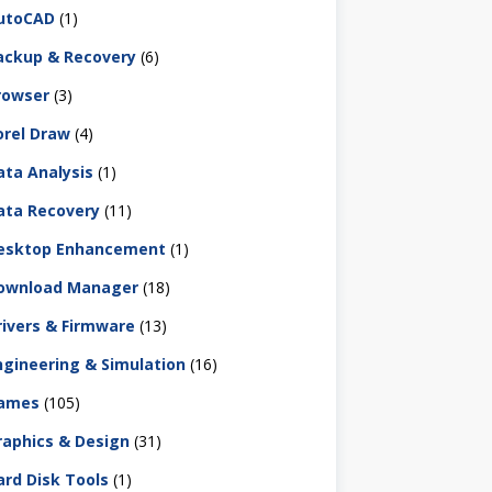
utoCAD
(1)
ackup & Recovery
(6)
rowser
(3)
orel Draw
(4)
ata Analysis
(1)
ata Recovery
(11)
esktop Enhancement
(1)
ownload Manager
(18)
rivers & Firmware
(13)
ngineering & Simulation
(16)
ames
(105)
raphics & Design
(31)
ard Disk Tools
(1)