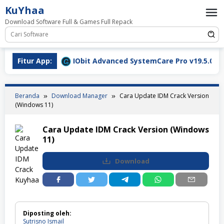
Loncat
KuYhaa
ke
Download Software Full & Games Full Repack
konten
nload
Fitur App:
IObit Advanced SystemCare Pro v19.5.0.227 Full 
Beranda
Download Manager
Cara Update IDM Crack Version
(Windows 11)
Cara Update IDM Crack Version (Windows
11)
Download
Diposting oleh:
Sutrisno Ismail