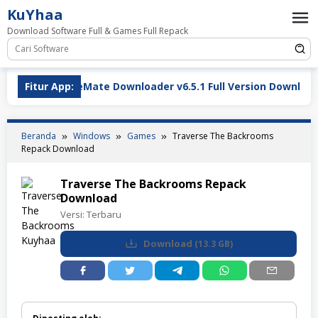
Loncat
KuYhaa
ke
Download Software Full & Games Full Repack
konten
TubeMate Downloader v6.5.1 Full Version Download Terba
Fitur App:
Beranda
Windows
Games
Traverse The Backrooms
Repack Download
Traverse The Backrooms Repack
Download
Versi:
Terbaru
Download
(
13.3 GB
)