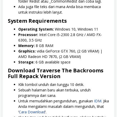
folder Redist atau _CommonRedist dan coba lagi.
Ada juga file teks dari mana Anda bisa membaca
untuk instruksi lebih lanjut.
System Requirements
Operating System:
Windows 10, Windows 11
Processor:
Intel Core i5-2300 2.8 GHz / AMD FX-
6300, 3.5 GHz
Memory:
8 GB RAM
Graphics:
vidia GeForce GTX 760, (2 GB VRAM) |
AMD Radeon HD 7870, (2 GB VRAM)
Storage:
6 GB available space
Download Traverse The Backrooms
Full Repack Version
Klik tombol unduh dan tunggu 10 detik.
Sebuah halaman baru akan terbuka, unduh
programnya dari sana.
Untuk memudahkan pengunduhan, gunakan
IDM
. Jika
Anda mengalami masalah dalam mengunduh, lihat
‘
Cara Download
‘.