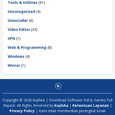
Tools & Utilities
(91)
Uncategorized
(4)
Uninstaller
(6)
Video Editor
(33)
VPN
(1)
Web & Programming
(8)
Windows
(4)
Winrar
(1)
Copyright © 2026 kuyhAa | Download Software Full & Games Full
Repack. All Rights Reserved by
kuyhAa
|
Ketentuan Layanan
|
Privacy Policy
| Kami tidak memberikan perangkat lunak