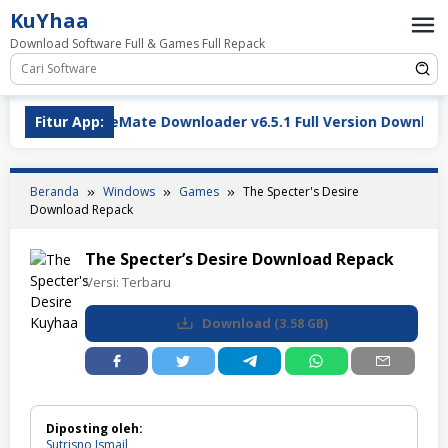
Loncat
KuYhaa
ke
Download Software Full & Games Full Repack
konten
Fitur App:
TubeMate Downloader v6.5.1 Full Version Download Ter
Beranda
Windows
Games
The Specter's Desire
Download Repack
The Specter’s Desire Download Repack
Versi:
Terbaru
Download
(
3.58 GB
)
Diposting oleh:
Sutrisno Ismail