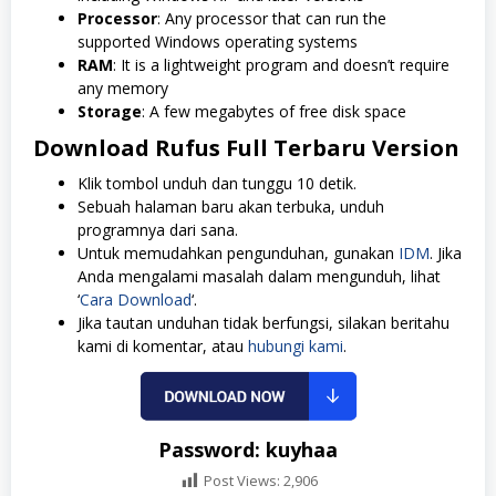
Processor
: Any processor that can run the
supported Windows operating systems
RAM
: It is a lightweight program and doesn’t require
any memory
Storage
: A few megabytes of free disk space
Download
Rufus
Full Terbaru Version
Klik tombol unduh dan tunggu 10 detik.
Sebuah halaman baru akan terbuka, unduh
programnya dari sana.
Untuk memudahkan pengunduhan, gunakan
IDM
. Jika
Anda mengalami masalah dalam mengunduh, lihat
‘
Cara Download
‘.
Jika tautan unduhan tidak berfungsi, silakan beritahu
kami di komentar, atau
hubungi kami
.
Password: kuyhaa
Post Views:
2,906