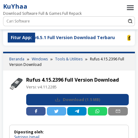
Loncat
KuYhaa
ke
Download Software Full & Games Full Repack
konten
 Full Version Download Terbaru
Fitur App:
LDPlayer 9.5.32.0 Full
Beranda
Windows
Tools & Utilities
Rufus 4.15.2396 Full
Version Download
Rufus 4.15.2396 Full Version Download
Versi:
v4.11.2285
Download
(
1.5 MB
)
Diposting oleh:
Sutrisno Ismail