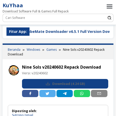
Loncat
KuYhaa
ke
Download Software Full & Games Full Repack
konten
Fitur App:
TubeMate Downloader v6.5.1 Full Version Download Te
Beranda
Windows
Games
Nine Sols v20240602 Repack
Download
Nine Sols v20240602 Repack Download
Versi:
v20240602
Download
(
4.24 GB
)
Diposting oleh:
Sutrisno Ismail