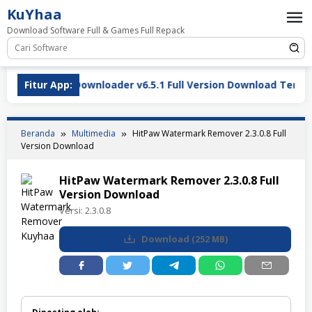
Loncat
KuYhaa
ke
Download Software Full & Games Full Repack
konten
te Downloader v6.5.1 Full Version Download Terbaru
Fitur App:
Beranda
Multimedia
HitPaw Watermark Remover 2.3.0.8 Full
Version Download
HitPaw Watermark Remover 2.3.0.8 Full
Version Download
Versi:
2.3.0.8
Download
(
252 MB
)