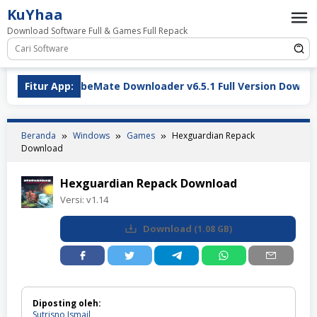
Loncat
KuYhaa
ke
Download Software Full & Games Full Repack
konten
Fitur App:
TubeMate Downloader v6.5.1 Full Version Download Te
Beranda
Windows
Games
Hexguardian Repack
Download
Hexguardian Repack Download
Versi:
v1.14
Download
(
1.08 GB
)
Diposting oleh:
Sutrisno Ismail