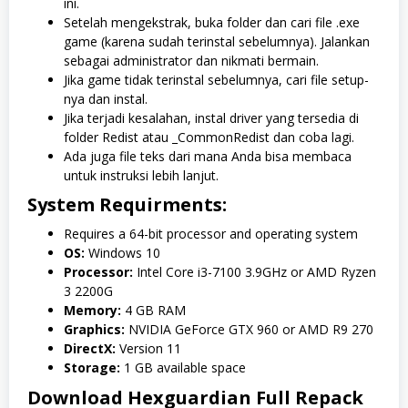
ini.
Setelah mengekstrak, buka folder dan cari file .exe
game (karena sudah terinstal sebelumnya). Jalankan
sebagai administrator dan nikmati bermain.
Jika game tidak terinstal sebelumnya, cari file setup-
nya dan instal.
Jika terjadi kesalahan, instal driver yang tersedia di
folder Redist atau _CommonRedist dan coba lagi.
Ada juga file teks dari mana Anda bisa membaca
untuk instruksi lebih lanjut.
System Requirments:
Requires a 64-bit processor and operating system
OS:
Windows 10
Processor:
Intel Core i3-7100 3.9GHz or AMD Ryzen
3 2200G
Memory:
4 GB RAM
Graphics:
NVIDIA GeForce GTX 960 or AMD R9 270
DirectX:
Version 11
Storage:
1 GB available space
Download Hexguardian Full Repack