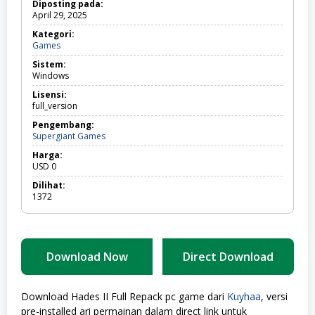
Diposting pada:
April 29, 2025
Kategori:
Games
Games
Sistem:
Windows
Lisensi:
full_version
Pengembang:
Supergiant Games
Harga:
USD
0
Dilihat:
1372
Download Now
Direct Download
Download Hades II Full Repack pc game dari
Kuyhaa
, versi
pre-installed ari permainan dalam direct link untuk