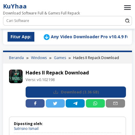
Loncat
KuYhaa
ke
Download Software Full & Games Full Repack
konten
rbaru
Fitur App:
Any Video Downloader Pro v10.4.9 Full Version D
Beranda
Windows
Games
Hades II Repack Download
Hades II Repack Download
Versi:
v0.102198
Download
(
3.36 GB
)
Diposting oleh:
Sutrisno Ismail