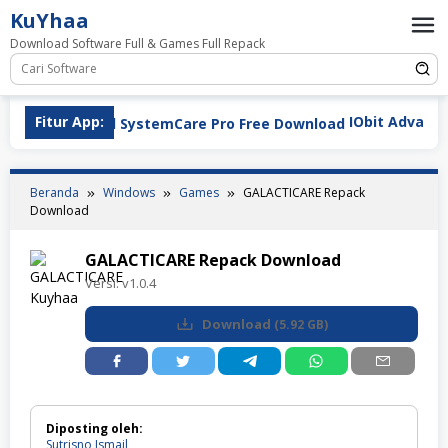
Loncat
KuYhaa
ke
Download Software Full & Games Full Repack
konten
Fitur App:
IObit Advanced Syste
Beranda
Windows
Games
GALACTICARE Repack
Download
GALACTICARE Repack Download
Versi:
v1.0.4
Download
(
5.92 GB
)
Diposting oleh:
Sutrisno Ismail