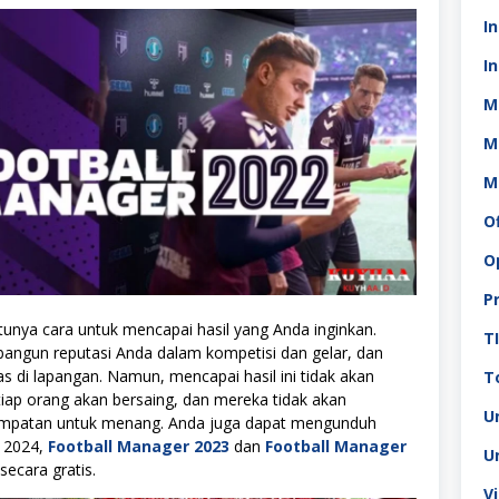
I
In
M
M
M
O
O
P
atunya cara untuk mencapai hasil yang Anda inginkan.
T
ngun reputasi Anda dalam kompetisi dan gelar, dan
as di lapangan. Namun, mencapai hasil ini tidak akan
To
iap orang akan bersaing, dan mereka tidak akan
U
mpatan untuk menang. Anda juga dapat mengunduh
 2024,
Football Manager 2023
dan
Football Manager
U
secara gratis.
V