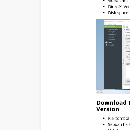
Video card
DirectX: Ve
Disk space:
Download F
Version
Klik tombol
Sebuah hal