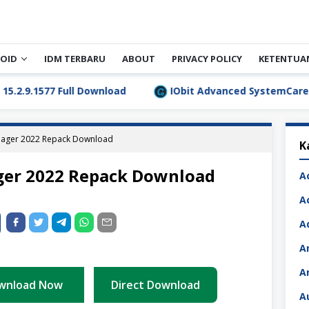
OID
IDM TERBARU
ABOUT
PRIVACY POLICY
KETENTUA
ownload
IObit Advanced SystemCare Pro v19.5.0.227 Fu
nager 2022 Repack Download
K
ger 2022 Repack Download
A
A
A
A
A
wnload Now
Direct Download
A