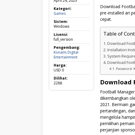
April 24, 2025
Download Footbal
Kategori:
pre-installed ari
Games
Games
cepat.
Sistem:
Windows
Table of Cont
Lisensi:
full_version
Download Footb
Pengembang:
Installation In
Konami Digital
System Requir
Entertainment
Download Footb
Harga:
Password: 
USD
0
Dilihat:
Download F
2288
Football Manager
dikembangkan ole
2021. Bermain ga
pertandingan, dan
mengelola hampir 
pemilihan pemain
perjanjian sponso