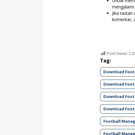
Untuk mem
mengalami 
Jika tautan 
komentar, 
Post Views:
2,2
Tag:
Download Footb
Download Footb
Download Footb
Download Footb
Football Manag
Football Manag