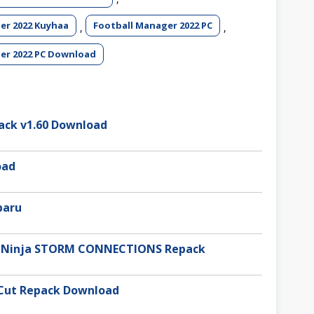
er 2022 Kuyhaa
Football Manager 2022 PC
,
,
er 2022 PC Download
pack v1.60 Download
oad
baru
 Ninja STORM CONNECTIONS Repack
 Cut Repack Download