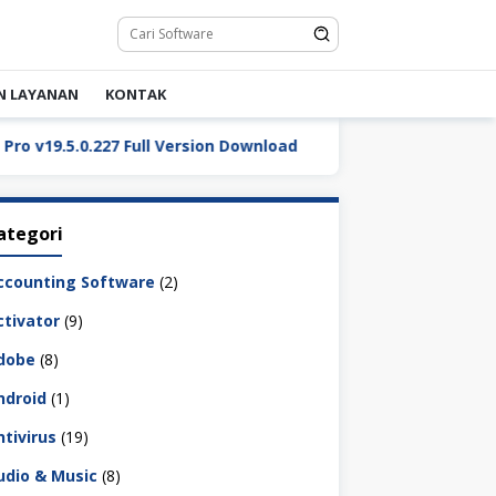
N LAYANAN
KONTAK
ll Version Download
ReaConverter Pro v8.0.235 Full Ve
ategori
ccounting Software
(2)
ctivator
(9)
dobe
(8)
ndroid
(1)
ntivirus
(19)
udio & Music
(8)