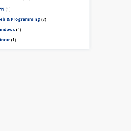
PN
(1)
eb & Programming
(8)
indows
(4)
inrar
(1)