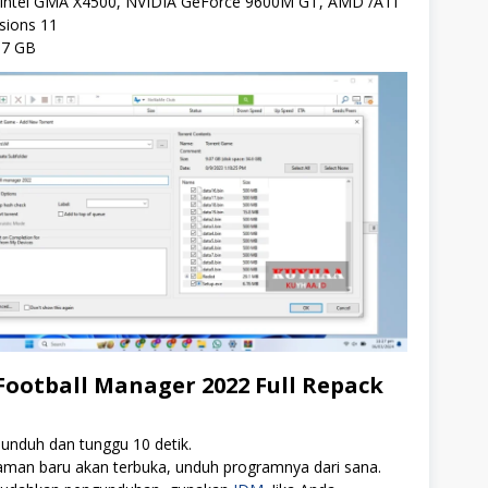
: Intel GMA X4500, NVIDIA GeForce 9600M GT, AMD /ATI
rsions 11
 7 GB
ootball Manager 2022 Full Repack
 unduh dan tunggu 10 detik.
aman baru akan terbuka, unduh programnya dari sana.