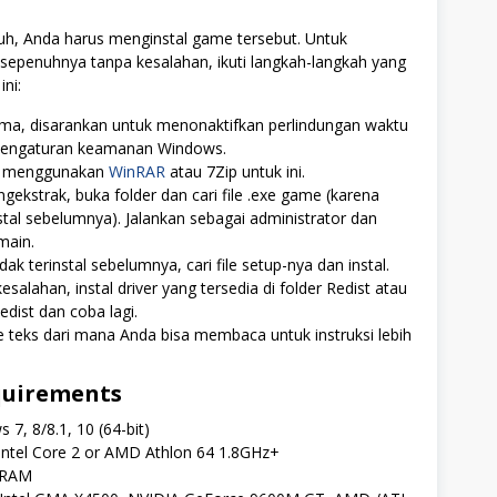
h, Anda harus menginstal game tersebut. Untuk
sepenuhnya tanpa kesalahan, ikuti langkah-langkah yang
ini:
ma, disarankan untuk menonaktifkan perlindungan waktu
 pengaturan keamanan Windows.
t menggunakan
WinRAR
atau 7Zip untuk ini.
gekstrak, buka folder dan cari file .exe game (karena
stal sebelumnya). Jalankan sebagai administrator dan
main.
dak terinstal sebelumnya, cari file setup-nya dan instal.
 kesalahan, instal driver yang tersedia di folder Redist atau
ist dan coba lagi.
le teks dari mana Anda bisa membaca untuk instruksi lebih
quirements
 7, 8/8.1, 10 (64-bit)
Intel Core 2 or AMD Athlon 64 1.8GHz+
 RAM