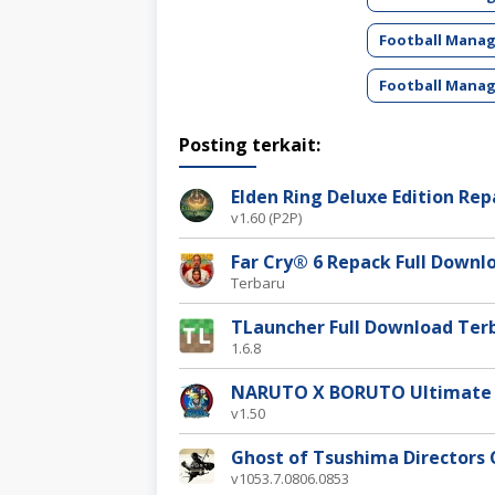
Football Manag
Football Manag
Posting terkait:
Elden Ring Deluxe Edition Re
v1.60 (P2P)
Far Cry® 6 Repack Full Downl
Terbaru
TLauncher Full Download Ter
1.6.8
NARUTO X BORUTO Ultimate
v1.50
Ghost of Tsushima Directors
v1053.7.0806.0853