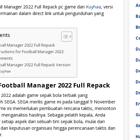
A
l Manager 2022 Full Repack pc game dari
Kuyhaa
, versi
 permainan dalam direct link untuk pengunduhan yang
B
B
ents
C
all Manager 2022 Full Repack
D
structions for Football Manager 2022
ements
D
all Manager 2022 Full Repack Version
D
Kuyhaa
D
ootball Manager 2022 Full Repack
D
 2022 adalah game sepak bola terbaik yang
h SEGA. SEGA merilis game ini pada tanggal 9 November
E
me ini memerlukan pembuatan rencana taktis, menonton
G
 menganalisis hasilnya. Sebagai pelatih kepala, Anda
setiap aspek dari sebuah tim sepak bola, mulai dari
G
 dan keputusan organisasi hingga perencanaan taktis dan
r.
H