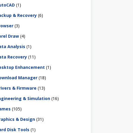
utoCAD
(1)
ackup & Recovery
(6)
rowser
(3)
orel Draw
(4)
ata Analysis
(1)
ata Recovery
(11)
esktop Enhancement
(1)
ownload Manager
(18)
rivers & Firmware
(13)
ngineering & Simulation
(16)
ames
(105)
raphics & Design
(31)
ard Disk Tools
(1)