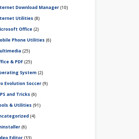
nternet Download Manager
(10)
ternet Utilities
(8)
icrosoft Office
(2)
obile Phone Utilities
(6)
ultimedia
(25)
ffice & PDF
(25)
perating System
(2)
ro Evolution Soccer
(9)
IPS and Tricks
(6)
ols & Utilities
(91)
ncategorized
(4)
ninstaller
(6)
ideo Editor
(33)