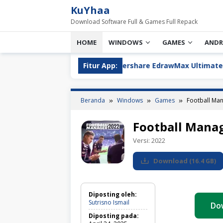
Loncat
KuYhaa
ke
Download Software Full & Games Full Repack
konten
HOME
WINDOWS
GAMES
ANDR
ru
Wondershare EdrawMax Ultimate 15.2.9.1577 Full D
Fitur App:
Beranda
Windows
Games
Football Ma
Football Mana
Versi:
2022
Download
(
16.4 GB
)
Diposting oleh:
Sutrisno Ismail
Do
Diposting pada: