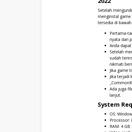
2022
Setelah mengundu
menginstal game 
tersedia di bawah 
Pertama-ta
nyata dari
Anda dapa
Setelah men
sudah terin
nikmati ber
Jika game ti
Jika terjadi
_CommonRed
Ada juga fi
lanjut.
System Re
OS: Windows
Processor: 
RAM: 4 GB