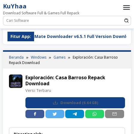
Loncat
KuYhaa
ke
Download Software Full & Games Full Repack
konten
TubeMate Downloader v6.5.1 Full Version Download Terbar
Fitur App:
Beranda
Windows
Games
Exploración: Casa Barroso
Repack Download
Exploración: Casa Barroso Repack
Download
Versi:
Terbaru
Download
(
6.64 GB
)