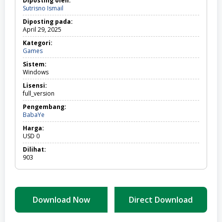
Diposting oleh:
Sutrisno Ismail
Diposting pada:
April 29, 2025
Kategori:
Games
Games
Sistem:
Windows
Lisensi:
full_version
Pengembang:
BabaYe
Harga:
USD
0
Dilihat:
903
Download Now
Direct Download