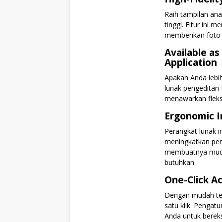
Raih tampilan ana
tinggi. Fitur ini m
memberikan foto d
Available as
Application
Apakah Anda lebi
lunak pengeditan f
menawarkan fleksi
Ergonomic I
Perangkat lunak i
meningkatkan peng
membuatnya mudah
butuhkan.
One-Click Ac
Dengan mudah te
satu klik. Penga
Anda untuk berek