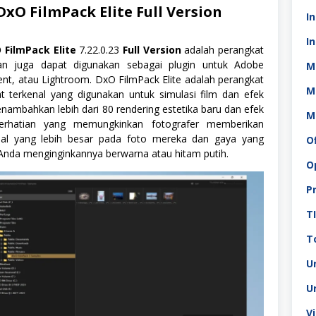
DxO FilmPack Elite
Full Version
I
In
 FilmPack Elite
7.22.0.23
Full Version
adalah perangkat
an juga dapat digunakan sebagai plugin untuk Adobe
M
nt, atau Lightroom. DxO FilmPack Elite adalah perangkat
M
t terkenal yang digunakan untuk simulasi film dan efek
nambahkan lebih dari 80 rendering estetika baru dan efek
M
erhatian yang memungkinkan fotografer memberikan
l yang lebih besar pada foto mereka dan gaya yang
O
Anda menginginkannya berwarna atau hitam putih.
O
P
T
To
U
U
V