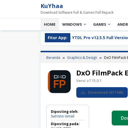
Loncat
KuYhaa
ke
Download Software Full & Games Full Repack
konten
HOME
WINDOWS
GAMES
ANDR
YT Greek YTDL Pro v12.5.5 Full Version Download 2026
Fitur App:
Beranda
Graphics & Design
DxO FilmPack E
DxO FilmPack E
Versi:
v7.15.0.1
Download
(
617 MB
)
Diposting oleh:
Sutrisno Ismail
Do
Diposting pada: