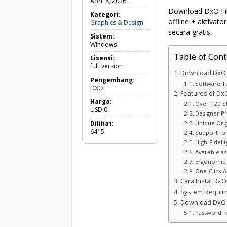
April 8, 2026
Download DxO Film
Kategori:
offline + aktivat
Graphics
Graphics & Design
&
secara gratis.
Sistem:
Design
Windows
Table of Cont
Lisensi:
full_version
Download DxO F
Pengembang:
Software Te
DXO
Features of DxO
Harga:
Over 120 St
USD
0
Designer Pre
Dilihat:
Unique Orig
6415
Support fo
High-Fideli
Available a
Ergonomic 
One-Click A
Cara Instal DxO 
System Requir
Download DxO F
Password: 