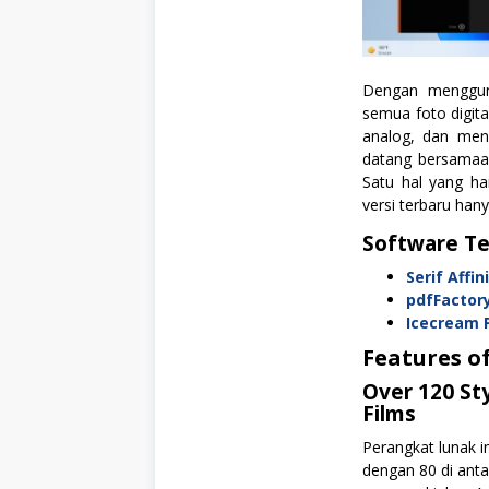
Dengan mengguna
semua foto digita
analog, dan men
datang bersamaa
Satu hal yang ha
versi terbaru han
Software Te
Serif Affi
pdfFactor
Icecream 
Features o
Over 120 St
Films
Perangkat lunak i
dengan 80 di anta