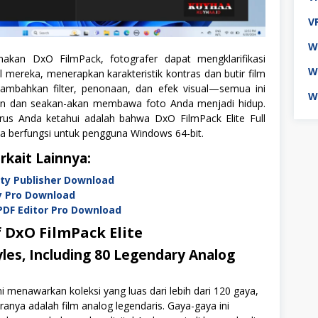
V
W
kan DxO FilmPack, fotografer dapat mengklarifikasi
W
l mereka, menerapkan karakteristik kontras dan butir film
ambahkan filter, penonaan, dan efek visual—semua ini
W
n dan seakan-akan membawa foto Anda menjadi hidup.
rus Anda ketahui adalah bahwa DxO FilmPack Elite Full
ya berfungsi untuk pengguna Windows 64-bit.
rkait Lainnya:
nity Publisher Download
y Pro Download
PDF Editor Pro Download
f DxO FilmPack Elite
yles, Including 80 Legendary Analog
ni menawarkan koleksi yang luas dari lebih dari 120 gaya,
ranya adalah film analog legendaris. Gaya-gaya ini