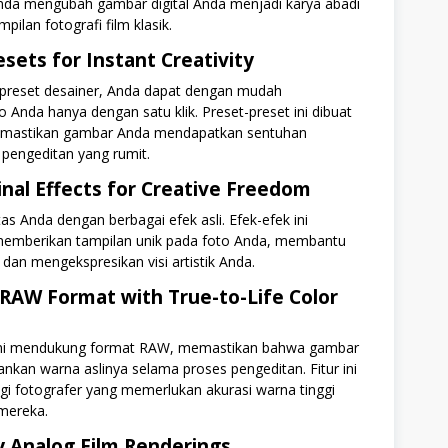
a mengubah gambar digital Anda menjadi karya abadi
ilan fotografi film klasik.
sets for Instant Creativity
preset desainer, Anda dapat dengan mudah
 Anda hanya dengan satu klik. Preset-preset ini dibuat
memastikan gambar Anda mendapatkan sentuhan
 pengeditan yang rumit.
inal Effects for Creative Freedom
as Anda dengan berbagai efek asli. Efek-efek ini
memberikan tampilan unik pada foto Anda, membantu
an mengekspresikan visi artistik Anda.
 RAW Format with True-to-Life Color
 ini mendukung format RAW, memastikan bahwa gambar
kan warna aslinya selama proses pengeditan. Fitur ini
gi fotografer yang memerlukan akurasi warna tinggi
mereka.
y Analog Film Renderings