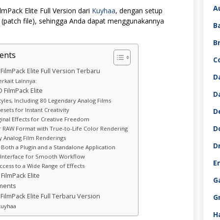
A
Pack Elite Full Version dari
Kuyhaa
, dengan setup
or (patch file), sehingga Anda dapat menggunakannya
B
B
ents
C
ilmPack Elite Full Version Terbaru
D
rkait Lainnya:
 FilmPack Elite
D
yles, Including 80 Legendary Analog Films
sets for Instant Creativity
D
inal Effects for Creative Freedom
D
r RAW Format with True-to-Life Color Rendering
ty Analog Film Renderings
D
s Both a Plugin and a Standalone Application
Interface for Smooth Workflow
E
ccess to a Wide Range of Effects
FilmPack Elite
G
ments
ilmPack Elite Full Terbaru Version
G
kuyhaa
H