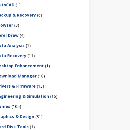
utoCAD
(1)
ackup & Recovery
(6)
rowser
(3)
orel Draw
(4)
ata Analysis
(1)
ata Recovery
(11)
esktop Enhancement
(1)
ownload Manager
(18)
rivers & Firmware
(13)
ngineering & Simulation
(16)
ames
(105)
raphics & Design
(31)
ard Disk Tools
(1)