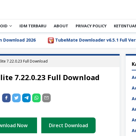
OID
IDM TERBARU
ABOUT
PRIVACY POLICY
KETENTUA
TubeMate Downloader v6.5.1 Full Version Download Te
lite 7.22.0.23 Full Download
K
lite 7.22.0.23 Full Download
A
A
A
A
A
wnload Now
Direct Download
A