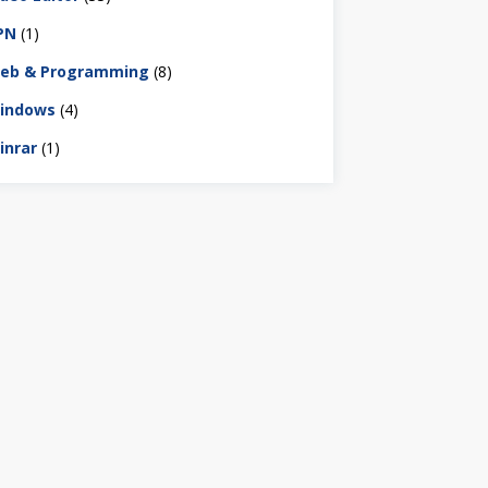
PN
(1)
eb & Programming
(8)
indows
(4)
inrar
(1)