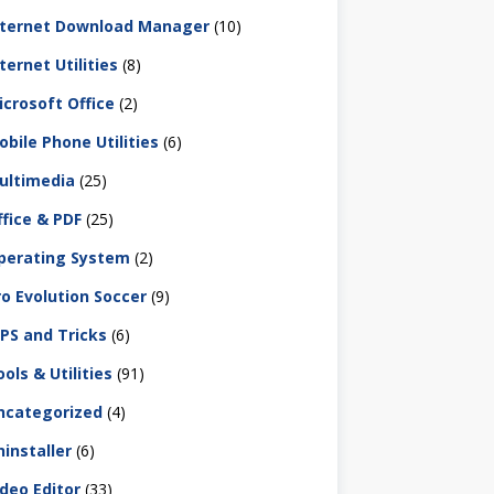
nternet Download Manager
(10)
ternet Utilities
(8)
icrosoft Office
(2)
obile Phone Utilities
(6)
ultimedia
(25)
ffice & PDF
(25)
perating System
(2)
ro Evolution Soccer
(9)
IPS and Tricks
(6)
ols & Utilities
(91)
ncategorized
(4)
ninstaller
(6)
ideo Editor
(33)