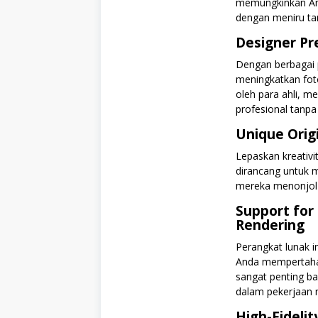
memungkinkan And
dengan meniru tamp
Designer Pre
Dengan berbagai 
meningkatkan foto
oleh para ahli, 
profesional tanpa
Unique Orig
Lepaskan kreativit
dirancang untuk 
mereka menonjol d
Support for
Rendering
Perangkat lunak
Anda mempertahan
sangat penting ba
dalam pekerjaan 
High-Fidelit