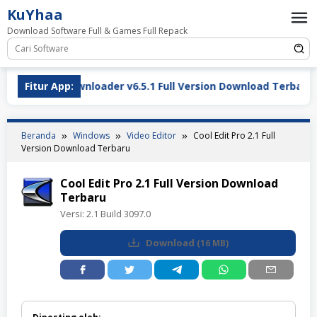
Loncat
KuYhaa
ke
Download Software Full & Games Full Repack
konten
wnloader v6.5.1 Full Version Download Terbaru
Fitur App:
LDPla
Beranda
Windows
Video Editor
Cool Edit Pro 2.1 Full
Version Download Terbaru
Cool Edit Pro 2.1 Full Version Download
Terbaru
Versi:
2.1 Build 3097.0
Download
(
16 MB
)