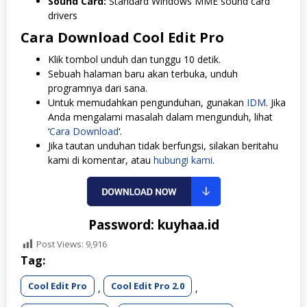
Sound Card:
Standard Windows MME sound card
drivers
Cara Download Cool Edit Pro
Klik tombol unduh dan tunggu 10 detik.
Sebuah halaman baru akan terbuka, unduh
programnya dari sana.
Untuk memudahkan pengunduhan, gunakan
IDM
. Jika
Anda mengalami masalah dalam mengunduh, lihat
‘
Cara Download
‘.
Jika tautan unduhan tidak berfungsi, silakan beritahu
kami di komentar, atau
hubungi kami
.
Password: kuyhaa.id
Post Views:
9,916
Tag:
Cool Edit Pro
Cool Edit Pro 2.0
,
,