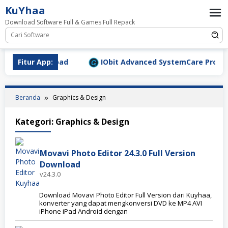
Loncat
KuYhaa
ke
Download Software Full & Games Full Repack
konten
7 Full Download
Fitur App:
IObit Advanced SystemCare Pro v19.5.
Beranda
Graphics & Design
Kategori:
Graphics & Design
Movavi Photo Editor 24.3.0 Full Version
Download
v24.3.0
Download Movavi Photo Editor Full Version dari Kuyhaa,
konverter yang dapat mengkonversi DVD ke MP4 AVI
iPhone iPad Android dengan