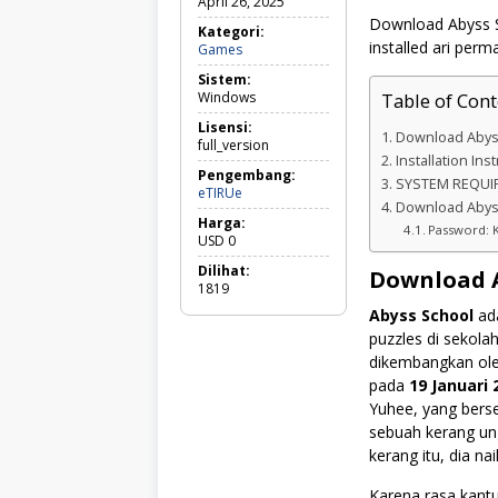
April 26, 2025
Download Abyss S
Kategori:
installed ari per
Games
Games
Sistem:
Windows
Table of Cont
Lisensi:
Download Abyss
full_version
Installation Ins
Pengembang:
SYSTEM REQUI
eTIRUe
Download Abyss
Harga:
Password: 
USD
0
Dilihat:
Download A
1819
Abyss School
ada
puzzles di sekola
dikembangkan oleh
pada
19 Januari 
Yuhee, yang berse
sebuah kerang un
kerang itu, dia na
Karena rasa kantuk