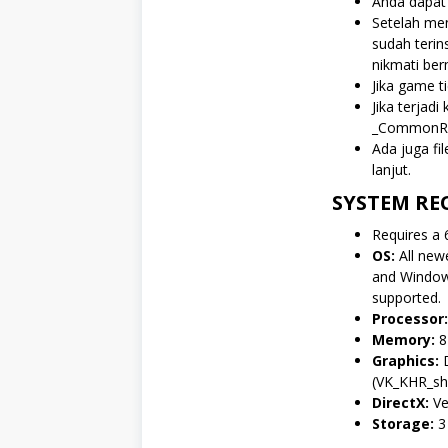
Anda dapa
Setelah men
sudah terin
nikmati ber
Jika game ti
Jika terjadi
_CommonRed
Ada juga fi
lanjut.
SYSTEM RE
Requires a 
OS:
All new
and Windows
supported.
Processor:
Memory:
8
Graphics:
D
(VK_KHR_sh
DirectX:
Ve
Storage:
3 