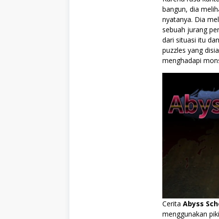
bangun, dia meli
nyatanya. Dia mel
sebuah jurang pen
dari situasi itu 
puzzles yang disia
menghadapi monst
Cerita
Abyss Sch
menggunakan pik