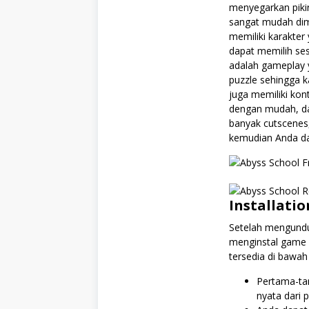
menyegarkan pikir
sangat mudah dim
memiliki karakte
dapat memilih se
adalah gameplay 
puzzle sehingga k
juga memiliki kon
dengan mudah, dan
banyak cutscenes
kemudian Anda d
Installatio
Setelah mengundu
menginstal game 
tersedia di bawah 
Pertama-ta
nyata dari