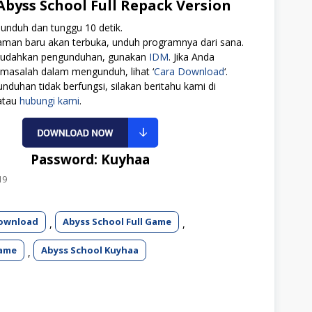
byss School Full Repack Version
 unduh dan tunggu 10 detik.
aman baru akan terbuka, unduh programnya dari sana.
udahkan pengunduhan, gunakan
IDM
. Jika Anda
masalah dalam mengunduh, lihat ‘
Cara Download
‘.
unduhan tidak berfungsi, silakan beritahu kami di
atau
hubungi kami
.
Password: Kuyhaa
19
Download
Abyss School Full Game
,
,
Game
Abyss School Kuyhaa
,