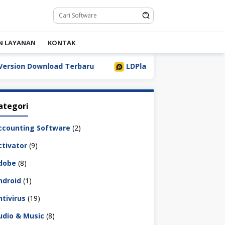
N LAYANAN
KONTAK
oad Terbaru
LDPlayer 9.5.32.0 Full Download Terbaru [2
ategori
ccounting Software
(2)
ctivator
(9)
dobe
(8)
ndroid
(1)
ntivirus
(19)
udio & Music
(8)