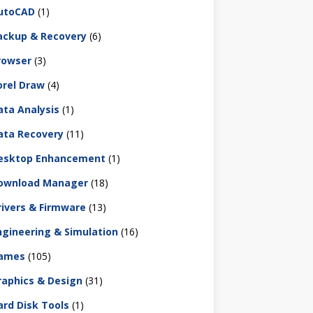
utoCAD
(1)
ackup & Recovery
(6)
rowser
(3)
orel Draw
(4)
ata Analysis
(1)
ata Recovery
(11)
esktop Enhancement
(1)
ownload Manager
(18)
rivers & Firmware
(13)
ngineering & Simulation
(16)
ames
(105)
raphics & Design
(31)
ard Disk Tools
(1)