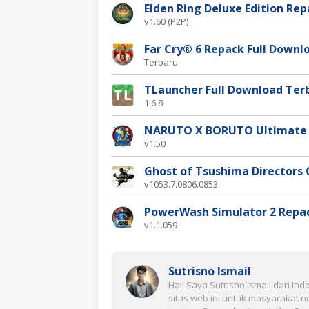
Elden Ring Deluxe Edition Re
v1.60 (P2P)
Far Cry® 6 Repack Full Downl
Terbaru
TLauncher Full Download Ter
1.6.8
NARUTO X BORUTO Ultimate
v1.50
Ghost of Tsushima Directors
v1053.7.0806.0853
PowerWash Simulator 2 Repac
v1.1.059
Sutrisno Ismail
Hai! Saya Sutrisno Ismail dari I
situs web ini untuk masyarakat