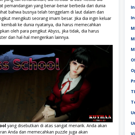
hat pemandangan yang benar-benar berbeda dari dunia
I
ihat bahwa busnya telah tenggelam di laut dalam dan
In
gikut mengikuti seorang imam besar. Jika dia ingin keluar
dan kembali ke dunia nyatanya, dia harus memecahkan
M
pkan oleh para pengikut Abyss, jika tidak, dia harus
er dan hal-hal mengerikan lainnya.
M
M
O
O
P
T
To
U
U
ool
yang disebutkan di atas sangat menarik. Anda akan
iran Anda dan memecahkan puzzle juga akan
V