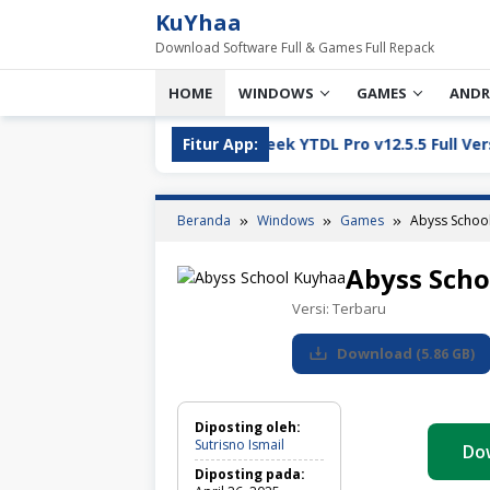
Loncat
KuYhaa
ke
Download Software Full & Games Full Repack
konten
HOME
WINDOWS
GAMES
ANDR
nload
YT Greek YTDL Pro v12.5.5 Full Version Download
Fitur App:
Beranda
Windows
Games
Abyss Schoo
Abyss Sch
Versi:
Terbaru
Download
(
5.86 GB
)
Diposting oleh:
Sutrisno Ismail
Do
Diposting pada: