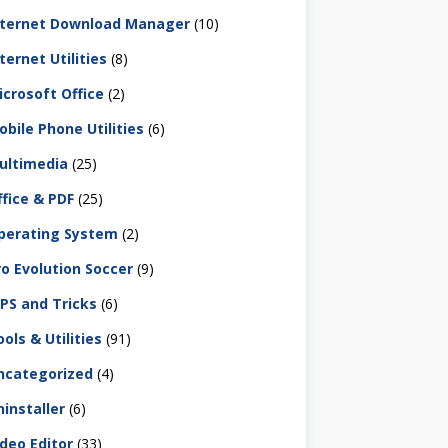
nternet Download Manager
(10)
ternet Utilities
(8)
icrosoft Office
(2)
obile Phone Utilities
(6)
ultimedia
(25)
ffice & PDF
(25)
perating System
(2)
ro Evolution Soccer
(9)
IPS and Tricks
(6)
ols & Utilities
(91)
ncategorized
(4)
ninstaller
(6)
ideo Editor
(33)