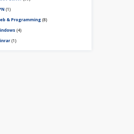
PN
(1)
eb & Programming
(8)
indows
(4)
inrar
(1)