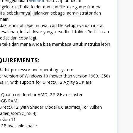
t menggunakan
WinRAR
atau 7Zip untuk ini.
gekstrak, buka folder dan cari file .exe game (karena
stal sebelumnya). Jalankan sebagai administrator dan
main.
dak terinstal sebelumnya, cari file setup-nya dan instal.
 kesalahan, instal driver yang tersedia di folder Redist atau
ist dan coba lagi.
le teks dari mana Anda bisa membaca untuk instruksi lebih
QUIREMENTS:
64-bit processor and operating system
er version of Windows 10 (newer than version 1909.1350)
 11 with support for DirectX 12 Agility SDK are
Quad-core Intel or AMD, 2.5 GHz or faster
 GB RAM
irectX 12 (with Shader Model 6.6 atomics), or Vulkan
ader_atomic_int64)
rsion 11
GB available space