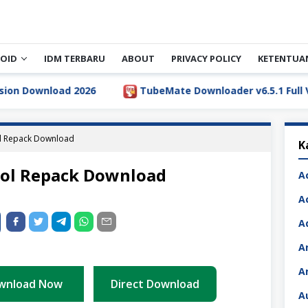
OID
IDM TERBARU
ABOUT
PRIVACY POLICY
KETENTUA
 2026
TubeMate Downloader v6.5.1 Full Version Downl
l Repack Download
K
ool Repack Download
A
A
A
A
A
wnload Now
Direct Download
A